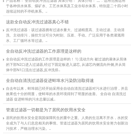
产品名称： 全自动反冲洗过滤器 具体介绍： ​ 具体介绍： 二．适用范围适用
于各种供水体系、煤矿水、工艺水体系及工业冷却水体系，特别是二十四小时
连续运转的不停机体系。..
这款全自动反冲洗过滤器真心不错
反冲洗过滤器：该过滤器拥有过滤水量大、过滤精度高、主动过滤、主动清
洗、主动排污，操控方法可分为时刻、压差、手动。广泛应用于各类灌溉用
水、工厂循环水等过滤。 ​..
全自动反冲洗过滤器的工作原理是这样的
全自动反冲洗过滤器的工作原理是这样的！ 1) 流动方向 被过滤的液体从筒体
的下部N2口进入过滤器,经过下固定板进入滤芯, 从滤芯内侧流向外侧,并从筒
体中部N1口流出过滤器,反冲洗排..
全自动自清洗过滤器促进蚌埠水污染防治取得速
自去年以来，蚌埠就已经开始采用全自动自清洗过滤器对污水进行治理，并且
效果也十分的明显，使蚌埠的水质环境得到了明显的改善。 全自动 自清洗过
滤器 促进蚌埠的污水总量以减..
管道过滤器一切都是为了居民的饮用水安全
居民的饮用水安全是我国保障民生的重中之重。人类的生活离不开水，水的安
全成为了与人们息息相关的事情。管道过滤器为居民的饮用水安全努力创新治
污技术，严格治理水污染。..