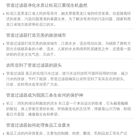
管道过滤器净化水质让松花江重现生机盎然
松花江是黑龙江省人民的母亲河，她支撑着黑龙江省的经济发展。但是随着经
济的发展，污染问题逐渐的暴露出来。为了解决母亲河的污染问题，国家和黑
龙江省地方政府将松花江的水..
管道过滤器打造完美的旅游城市
管道过滤器打造完美的旅游城市，江南水乡，适合情侣出游。乌镇除了拥有大
部分古镇都具备的小桥、流水、人家的水乡风情和民居建筑之外，还透着一股
浓郁的历史文化气息。又由于..
农民尝到了管道过滤器的甜头
管道过滤器 真正的实现污水过滤，使污水达到农民可循环回用的功效，减少
污水的排放，节约了能源，管道过滤器确实让农民尝到了实实在在的甜头。
日前，农村用水改革深受广大农..
管道过滤器成为我国三条生命河的保护神
长江：消失的湖泊和频发的洪水 长江是一个来自远古的歌者，它头戴着巍峨
的银冠，身上穿着玄青的长袍，怀抱着造化的五弦琴，弹拨着山川万物，歌唱
着日月晨昏，播撒着生命和希望..
管道过滤器如何处理食品工业废水
食品工业的内容很复杂，主要包括制糖、肉类、酿造、乳制品加工等生产过